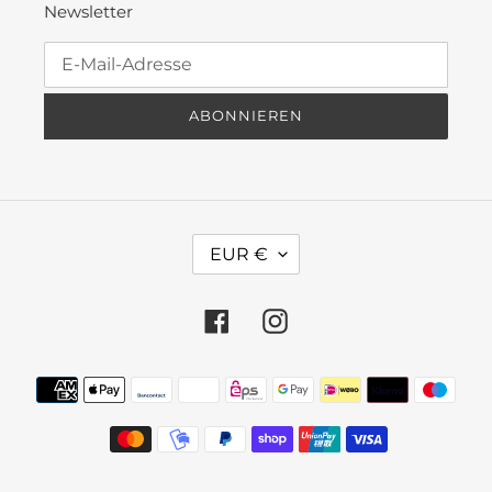
Newsletter
ABONNIEREN
W
EUR €
Ä
H
R
Facebook
Instagram
U
N
Zahlungsmethoden
G