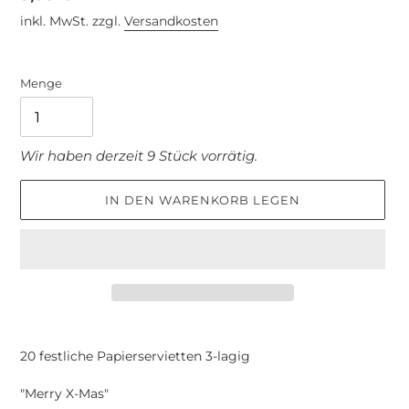
Preis
inkl. MwSt. zzgl.
Versandkosten
Menge
Wir haben derzeit 9 Stück vorrätig.
IN DEN WARENKORB LEGEN
Produkt
wird
20 festliche Papierservietten 3-lagig
zum
Warenkorb
"Merry X-Mas"
hinzugefügt