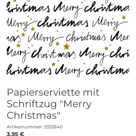
Papierserviette mit
Schriftzug "Merry
Christmas"
Artikelnummer: 3333840
Normaler
3,95 €