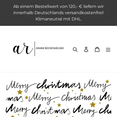
Direkt
Ab einem Bestellwert von 120,- € liefern wir
zum
innerhalb Deutschlands versandkostenfrei!
Inhalt
Klimaneutral mit DHL.
Suchen
Einloggen
Warenko