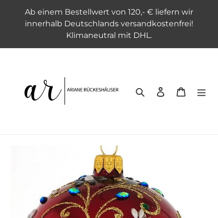
Direkt
Ab einem Bestellwert von 120,- € liefern wir
zum
innerhalb Deutschlands versandkostenfrei!
Inhalt
Klimaneutral mit DHL.
Suchen
Einloggen
Warenko