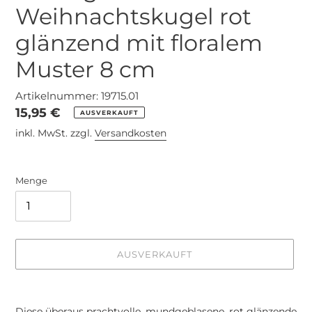
Weihnachtskugel rot
glänzend mit floralem
Muster 8 cm
Artikelnummer: 19715.01
Normaler
15,95 €
AUSVERKAUFT
Preis
inkl. MwSt. zzgl.
Versandkosten
Menge
AUSVERKAUFT
Produkt
wird
Diese überaus prachtvolle, mundgeblasene, rot glänzende