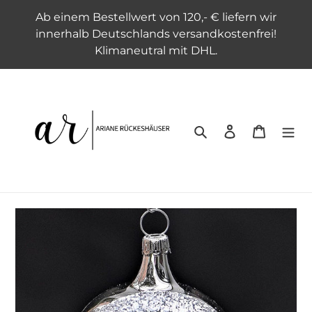
Direkt
Ab einem Bestellwert von 120,- € liefern wir
zum
innerhalb Deutschlands versandkostenfrei!
Inhalt
Klimaneutral mit DHL.
Suchen
Einloggen
Warenko